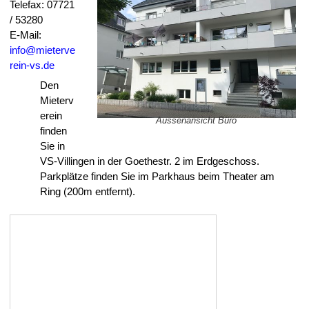
Telefax: 07721
/ 53280
E-Mail:
info@mieterve
rein-vs.de
Den
Mieterv
erein
Aussenansicht Büro
finden
Sie in
VS-Villingen in der Goethestr. 2 im Erdgeschoss.
Parkplätze finden Sie im Parkhaus beim Theater am
Ring (200m entfernt).