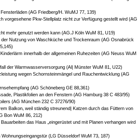
r Fensterläden (AG Friedberg/H. WuMJ 77, 139)
ch vorgesehene Pkw-Stellplatz nicht zur Verfügung gestellt wird (AG
icht mehr genutzt werden kann (AG.J Köln WuM 81, U19)
ng der Nutzung von Waschküche und Trockenraum (AG Osnabrück
5,145)
 Kinderlärm innerhalb der allgemeinen Ruhezeiten (AG Neuss WuM
sfall der Warmwasserversorgung (Al| Münster WuM 81, U22)
izleistung wegen Schornsteinmängel und Rauchentwicklung (AG
ernsehempfang (AG Schöneberg GE 88,361)
ssade, Plastikfolien an den Fenstern (AG Hamburg 38 C 483/95)
oilers (AG München 232 C 37276/90)
rem Balkon, weil ständig streunend| Katzen durch das Füttern von
AG Bon WuM 86, 212)
Bauarbeiten das Haus „eingerüstet und mit Planen verhangen wird
en Wohnungseingangstür (LG Düsseldorf WuM 73, 187)