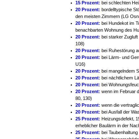
15 Prozent:
bei schlechten He
20 Prozent:
bordelltypische St
den meisten Zimmern (LG Osna
20 Prozent:
bei Hundekot im T
benachbarten Wohnung des Hu
20 Prozent:
bei starker Zuglu
108)
20 Prozent:
bei Ruhestörung a
20 Prozent:
bei Lärm- und Ge
U16)
20 Prozent:
bei mangelndem S
20 Prozent:
bei nächtlichem L
20 Prozent:
bei Wohnungsfeuch
20 Prozent:
wenn im Februar 
80, 130)
20 Prozent:
wenn die vertragl
20 Prozent:
bei Ausfall der W
25 Prozent:
Heizungsdefekt, 1
erheblicher Baulärm in der Na
25 Prozent:
bei Taubenhaltung