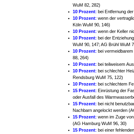
WuM 82, 282)
10 Prozent:
bei Entfernung de
10 Prozent:
wenn der vertragli
Köln WuM 90, 146)
10 Prozent:
wenn der Keller n
10 Prozent:
bei der Entziehu
WuM 90, 147; AG Brühl WuM 7
10 Prozent:
bei vermeidbarem
88, 264)
10 Prozent:
bei teilweisem Au
10 Prozent:
bei schlechter He
Rendsburg WuM 75, 122)
10 Prozent:
bei schlechtem F
15 Prozent:
Einrüstung der Fa
oder Ausfall des Warmwasserb
15 Prozent:
bei nicht benutzba
Nachbarn angelockt werden (
15 Prozent:
wenn im Zuge von 
(AG Hamburg WuM 96, 30)
15 Prozent:
bei einer fehlend