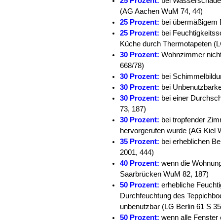
25 Prozent:
bei Wasserschäde
(AG Aachen WuM 74, 44)
25 Prozent:
bei übermäßigem 
25 Prozent:
bei Feuchtigkeits
Küche durch Thermotapeten (
30 Prozent:
Wohnzimmer nicht
668/78)
30 Prozent:
bei Schimmelbildu
30 Prozent:
bei Unbenutzbark
30 Prozent:
bei einer Durchs
73, 187)
30 Prozent:
bei tropfender Z
hervorgerufen wurde (AG Kiel
35 Prozent:
bei erheblichen B
2001, 444)
40 Prozent:
wenn die Wohnung 
Saarbrücken WuM 82, 187)
50 Prozent:
erhebliche Feucht
Durchfeuchtung des Teppichbod
unbenutzbar (LG Berlin 61 S 35
50 Prozent:
wenn alle Fenster