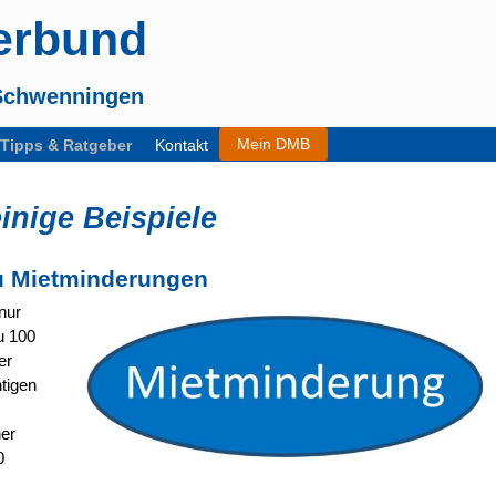
erbund
-Schwenningen
Mein DMB
Tipps & Ratgeber
Kontakt
inige Beispiele
zu Mietminderungen
nur
u 100
er
tigen
ner
0