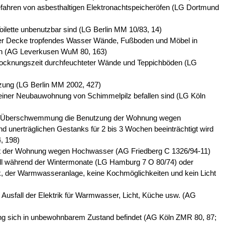
fahren von asbesthaltigen Elektronachtspeicheröfen (LG Dortmund
ilette unbenutzbar sind (LG Berlin MM 10/83, 14)
er Decke tropfendes Wasser Wände, Fußboden und Möbel in
en (AG Leverkusen WuM 80, 163)
rocknungszeit durchfeuchteter Wände und Teppichböden (LG
izung (LG Berlin MM 2002, 427)
iner Neubauwohnung von Schimmelpilz befallen sind (LG Köln
er Überschwemmung die Benutzung der Wohnung wegen
 unerträglichen Gestanks für 2 bis 3 Wochen beeinträchtigt wird
, 198)
 der Wohnung wegen Hochwasser (AG Friedberg C 1326/94-11)
ll während der Wintermonate (LG Hamburg 7 O 80/74) oder
trik, der Warmwasseranlage, keine Kochmöglichkeiten und kein Licht
 Ausfall der Elektrik für Warmwasser, Licht, Küche usw. (AG
g sich in unbewohnbarem Zustand befindet (AG Köln ZMR 80, 87;