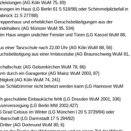
izleistungen (AG Köln WuM 75, 69)
örungen im Haus (LG Berlin 61 S 518/98) oder Schimmelpilzbefall in
brück 11 S 277/88)
reppenhaus und erheblichen Geruchsbelästigungen aus der
ndehalters (AG Münster WuM 95, 534)
ft im Haus wegen undichter Fenster und Türen (LG Kassel WuM 88,
us einer Tanzschule nach 22.00 Uhr (AG Köln WuM 88, 56)
ruchsbelästigung aus einer Imbissstube (AG Braunschweig WuM 81,
challschutz (AG Gelsenkirchen WuM 78, 66)
ärm durch ein Garagentor (AG Mainz WuM 2003, 87)
tigkeit (AG Köln WuM 74, 241)
das Schlafzimmer nicht beheizt werden kann (LG Hannover WuM
ich geschuldete Einbauküche fehlt (LG Dresden WuM 2001, 336)
asserversorgung (LG Berlin MM 2002,427)
5 Grad Celsius im Winter (LG München I 20 S 3739/84) oder
chbarschaft (LG Darmstadt 17 S 284/82)
 Dritter (AG Dortmund WuM 80, 6)