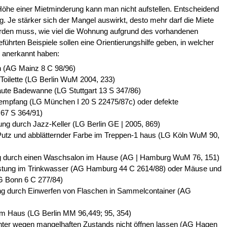
 Höhe einer Mietminderung kann man nicht aufstellen. Entscheidend
g. Je stärker sich der Mangel auswirkt, desto mehr darf die Miete
erden muss, wie viel die Wohnung aufgrund des vorhandenen
führten Beispiele sollen eine Orientierungshilfe geben, in welcher
 anerkannt haben:
n (AG Mainz 8 C 98/96)
r Toilette (LG Berlin WuM 2004, 233)
ute Badewanne (LG Stuttgart 13 S 347/86)
empfang (LG München I 20 S 22475/87c) oder defekte
67 S 364/91)
rung durch Jazz-Keller (LG Berlin GE | 2005, 869)
Putz und abblätternder Farbe im Treppen-1 haus (LG Köln WuM 90,
ng durch einen Waschsalon im Hause (AG | Hamburg WuM 76, 151)
astung im Trinkwasser (AG Hamburg 44 C 2614/88) oder Mäuse und
G Bonn 6 C 277/84)
ng durch Einwerfen von Flaschen in Sammelcontainer (AG
 im Haus (LG Berlin MM 96,449; 95, 354)
hter wegen mangelhaften Zustands nicht öffnen lassen (AG Hagen