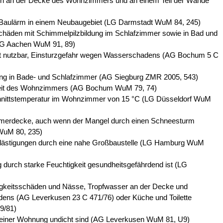
n an der Decke des Wohnzimmers und an einem Teil der Wände
Baulärm in einem Neubaugebiet (LG Darmstadt WuM 84, 245)
schäden mit Schimmelpilzbildung im Schlafzimmer sowie in Bad und
LG Aachen WuM 91, 89)
 nutzbar, Einsturzgefahr wegen Wasserschadens (AG Bochum 5 C
ng in Bade- und Schlafzimmer (AG Siegburg ZMR 2005, 543)
eit des Wohnzimmers (AG Bochum WuM 79, 74)
chnittstemperatur im Wohnzimmer von 15 °C (LG Düsseldorf WuM
immerdecke, auch wenn der Mangel durch einen Schneesturm
 WuM 80, 235)
elästigungen durch eine nahe Großbaustelle (LG Hamburg WuM
durch starke Feuchtigkeit gesundheitsgefährdend ist (LG
igkeitsschäden und Nässe, Tropfwasser an der Decke und
ens (AG Leverkusen 23 C 471/76) oder Küche und Toilette
9/81)
 einer Wohnung undicht sind (AG Leverkusen WuM 81, U9)