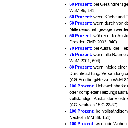
50 Prozent:
bei Gesundheitsge
WuM 96, 141)
50 Prozent:
wenn Küche und To
50 Prozent:
wenn durch von d
Mitleidenschaft gezogen werd
50 Prozent:
während der Aust
Dresden ZMR 2003, 840)
70 Prozent:
bei Ausfall der He
75 Prozent:
wenn alle Räume e
WuM 2001, 604)
80 Prozent:
wenn infolge ein
Durchfeuchtung, Versandung und
(AG Friedberg/Hessen WuM 84
100 Prozent:
Unbewohnbarkeit
oder kompletter Heizungsausfa
vollständiger Ausfall der Elek
(AG Neukölln 15 C 23/87)
100 Prozent:
bei vollständigem
Neukölln MM 88, 151)
100 Prozent:
wenn die Wohnun