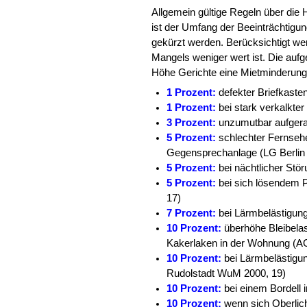
Allgemein gültige Regeln über die
ist der Umfang der Beeinträchtigun
gekürzt werden. Berücksichtigt w
Mangels weniger wert ist. Die aufge
Höhe Gerichte eine Mietminderung
1 Prozent:
defekter Briefkaste
1 Prozent:
bei stark verkalkte
3 Prozent:
unzumutbar aufgera
5 Prozent:
schlechter Fernseh
Gegensprechanlage (LG Berlin 
5 Prozent:
bei nächtlicher Stö
5 Prozent:
bei sich lösendem 
17)
7 Prozent:
bei Lärmbelästigu
10 Prozent:
überhöhe Bleibel
Kakerlaken in der Wohnung (A
10 Prozent:
bei Lärmbelästigu
Rudolstadt WuM 2000, 19)
10 Prozent:
bei einem Bordell
10 Prozent:
wenn sich Oberlic